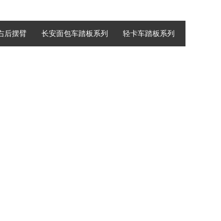
左右后摆臂
长安面包车踏板系列
轻卡车踏板系列